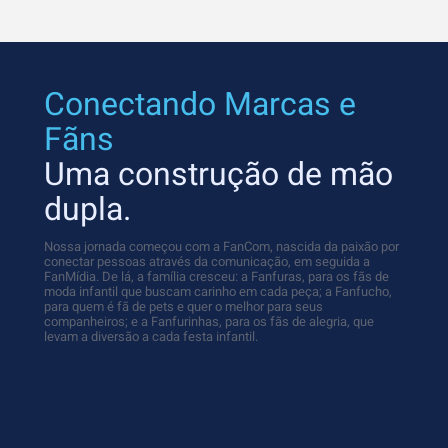
Conectando Marcas e
Fãns
Uma construção de mão
dupla.
Nossa jornada começou com a FanCom, nascida da paixão por
conectar pessoas através da comunicação, em seguida a
FanMídia. De lá, a família cresceu: a Fanfuras, para os fãs de
moda infantil que buscam carinho em cada peça; a Fanfucho,
para quem é fã de pets e quer o melhor para seus
companheiros; e a Fanfurinhas, para os fãs de alegria, que
levam a diversão a cada festa infantil.