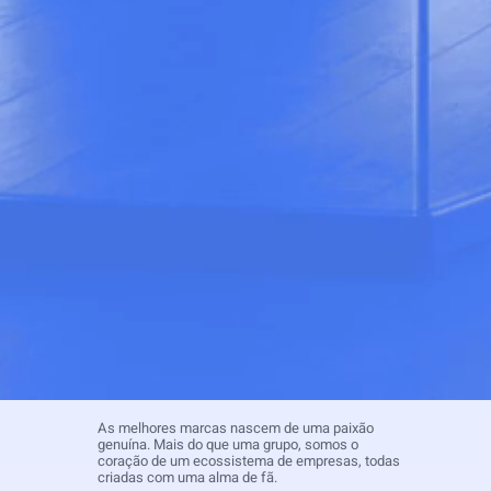
As melhores marcas nascem de uma paixão
genuína. Mais do que uma grupo, somos o
coração de um ecossistema de empresas, todas
criadas com uma alma de fã.